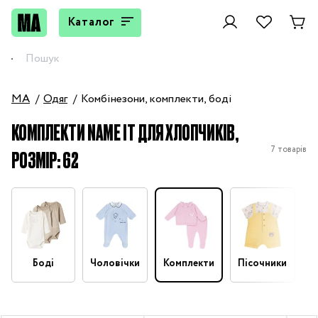
Каталог
MA
Одяг
Комбінезони, комплекти, боді
КОМПЛЕКТИ NAME IT ДЛЯ ХЛОПЧИКІВ,
7 товарів
РОЗМІР: 62
Боді
Чоловічки
Комплекти
Пісочники
П