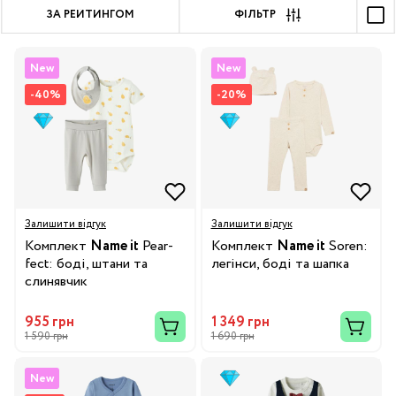
ЗА РЕЙТИНГОМ
ФІЛЬТР
New
New
-40%
-20%
Залишити відгук
Залишити відгук
Комплект
Name it
Pear-
Комплект
Name it
Soren:
fect: боді, штани та
легінси, боді та шапка
слинявчик
955 грн
1 349 грн
1 590 грн
1 690 грн
New