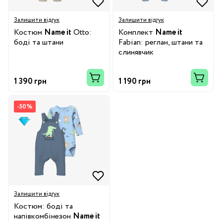
Залишити відгук
Залишити відгук
Костюм
Name it
Otto:
Комплект
Name it
боді та штани
Fabian: реглан, штани та
слинявчик
1 390 грн
1 190 грн
-50%
Залишити відгук
Костюм: боді та
напівкомбінезон
Name it