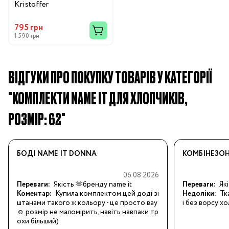
Kristoffer
795 грн
1 590 грн
ВІДГУКИ ПРО ПОКУПКУ ТОВАРІВ У КАТЕГОРІЇ
"КОМПЛЕКТИ NAME IT ДЛЯ ХЛОПЧИКІВ,
РОЗМІР: 62"
БОДІ NAME IT DONNA
КОМБІНЕЗОН
06.08.2026
Переваги:
Якість 🫶бренду name it
Переваги:
Які
Коментар:
Купила комплектом цей доді зі 
Недоліки:
Тк
штанами такого ж кольору - це просто вау 
і без ворсу х
☺️ розмір не маломірить, навіть навпаки тр
охи більший)