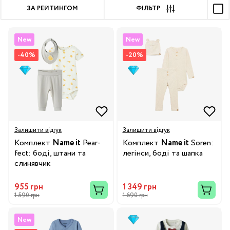
ЗА РЕЙТИНГОМ
ФІЛЬТР
New
New
-40%
-20%
Залишити відгук
Залишити відгук
Комплект
Name it
Pear-
Комплект
Name it
Soren:
fect: боді, штани та
легінси, боді та шапка
слинявчик
955 грн
1 349 грн
1 590 грн
1 690 грн
New