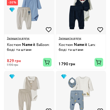
-30%
Залишити відгук
Залишити відгук
Костюм
Name it
Balloon:
Костюм
Name it
Lars:
боді та штани
боді та штани
829 грн
1 790 грн
1 190 грн