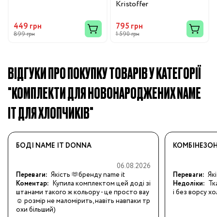
Kristoffer
449 грн
795 грн
899 грн
1 590 грн
ВІДГУКИ ПРО ПОКУПКУ ТОВАРІВ У КАТЕГОРІЇ
"КОМПЛЕКТИ ДЛЯ НОВОНАРОДЖЕНИХ NAME
IT ДЛЯ ХЛОПЧИКІВ"
БОДІ NAME IT DONNA
КОМБІНЕЗОН
06.08.2026
Переваги:
Якість 🫶бренду name it
Переваги:
Які
Коментар:
Купила комплектом цей доді зі 
Недоліки:
Тк
штанами такого ж кольору - це просто вау 
і без ворсу х
☺️ розмір не маломірить, навіть навпаки тр
охи більший)