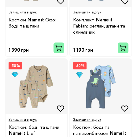
Залишити відгук
Залишити відгук
Костюм
Name it
Otto:
Комплект
Name it
боді та штани
Fabian: реглан, штани та
слинявчик
1 390 грн
1 190 грн
-50%
-50%
Залишити відгук
Залишити відгук
Костюм: боді та штани
Костюм: боді та
Name it
Lief
напівкомбінезон
Name it