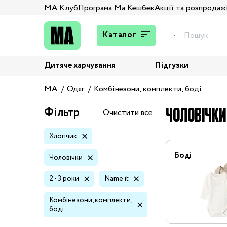
МА Клуб
Програма Ма Кешбек
Акції та розпродаж
Каталог
Дитяче харчування
Підгузки
Подарунки
MA
Одяг
Комбінезони, комплекти, боді
Штани та джинси
Верхній одяг
ЧОЛОВІЧКИ 
Фільтр
Очистити все
Жакети та піджаки
Хлопчик
Кардигани та світшоти
Колготи та шкарпетки
Боді
Чоловічки
Комбінезони,
2 - 3 роки
Name it
комплекти, боді
Костюми
Комбінезони, комплекти,
Купальники та плавки
боді
Спідня білизна