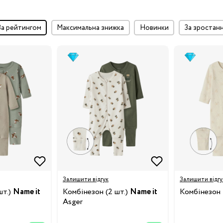
за рейтингом
максимальна знижка
Новинки
за зростан
Залишити відгук
Залишити відгу
шт.)
Name it
Комбінезон (2 шт.)
Name it
Комбінезон
Asger