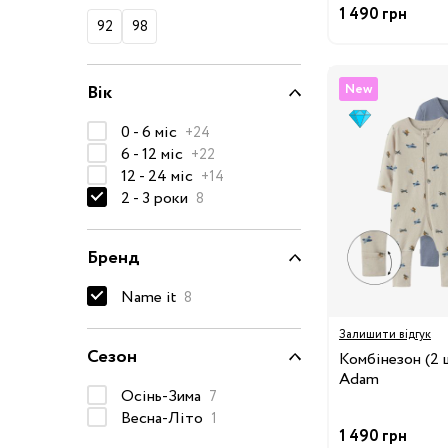
1 490 грн
50-68 см
92
98
74-86 см
92-104 см
Вік
New
110-128 см
0 - 6 міс
+24
6 - 12 міс
+22
134-146 см
12 - 24 міс
+14
152-176 см
2 - 3 роки
8
Босоніжки
Бренд
Черевики та
напівчеревики
Name it
8
Кеди
Залишити відгук
Кросівки
Сезон
Комбінезон (2 
Пінетки
Adam
Осінь-Зима
7
Чоботи
Весна-Літо
1
Сланці
1 490 грн