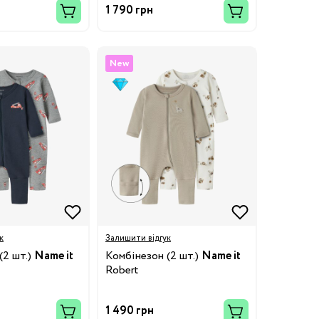
1 790 грн
New
к
Залишити відгук
(2 шт.)
Name it
Комбінезон (2 шт.)
Name it
Robert
1 490 грн