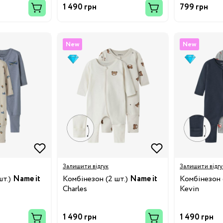
1 490 грн
799 грн
New
New
Бренди:
Залишити відгук
Залишити відгу
шт.)
Name it
Комбінезон (2 шт.)
Name it
Комбінезон 
Charles
Kevin
1 490 грн
1 490 грн