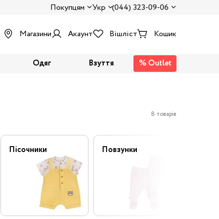
Покупцям
Укр
(044) 323-09-06
Магазини
Акаунт
Вішліст
Кошик
Одяг
Взуття
% Outlet
8 товарів
Пісочники
Повзунки
Флісов
комбі