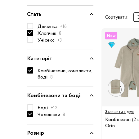
Окуляри сонцезахисні
Стать
Пелюшки
Сортувати:
Дівчинка
Піжами та халати
+16
Хлопчик
8
Сукні та спідниці
New
Унісекс
+3
Термобілизна
Рушники та накидки
Категорії
Одяг
Реглани, поло та
Комбінезони, комплекти,
сорочки
боді
8
Рюкзаки та сумки
Футболки та майки
Комбінезони та боді
Шапки, шарфи,
рукавички
Боді
+12
Залишити відгук
Чоловічки
Шорти
8
Комбінезон (2 
Аксесуари
Orin
Розмір
Одяг за розміром