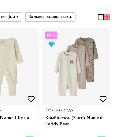
ням ціни
↑
за зменшенням ціни
↓
New
к
Залишити відгук
Name it
Koala
Комбінезон (3 шт.)
Name it
Teddy Bear