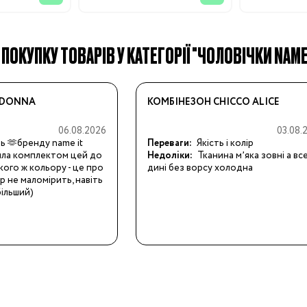
ПОКУПКУ ТОВАРІВ У КАТЕГОРІЇ "ЧОЛОВІЧКИ NAME 
19
 DONNA
КОМБІНЕЗОН CHICCO ALICE
24
06.08.2026
03.08.
ть 🫶бренду name it
Переваги:
Якість і колір
ила комплектом цей до
Недоліки:
Тканина мʼяка зовні а вс
28.5
акого ж кольору - це про
дині без ворсу холодна
р не маломірить, навіть 
32
більший)
34.5
38
3/24