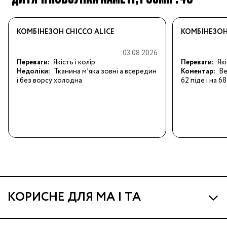
КОМБІНЕЗОН CHICCO ALICE
КОМБІНЕЗОН
03.08.2026
Переваги:
Якість і колір
Переваги:
Як
Недоліки:
Тканина мʼяка зовні а всередин
Коментар:
Ве
і без ворсу холодна
62 піде і на 68
КОРИСНЕ ДЛЯ МА І ТА
Про МА та Маминих Асистентів