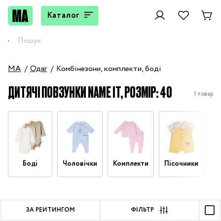
Каталог
MA
Одяг
Комбінезони, комплекти, боді
ДИТЯЧІ ПОВЗУНКИ NAME IT, РОЗМІР: 40
1 товар
Боді
Чоловічки
Комплекти
Пісочники
П
ЗА РЕЙТИНГОМ
ФІЛЬТР