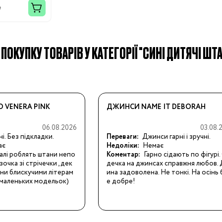
н
 ПОКУПКУ ТОВАРІВ У КАТЕГОРІЇ "СИНІ ДИТЯЧІ ШТ
Бренди:
 VENERA PINK
ДЖИНСИ NAME IT DEBORAH
06.08.2026
03.08.
ні. Без підкладки.
Переваги:
Джинси гарні і зручні.
ає
Недоліки:
Немає
лі роблять штани непо
Коментар:
Гарно сідають по фігурі.
очка зі стрічечки , дек
дечка на джинсах справжня любов.
ни блискучими літерам
ина задоволена. Не тонкі. На осінь 
є маленьких модельок)
е добре!