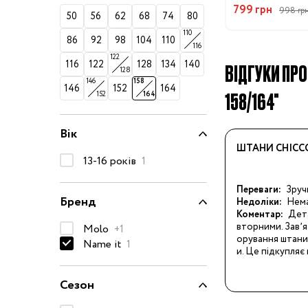
799 грн
998 гр
50-68 см
50
56
62
68
74
80
110
74-86 см
86
92
98
104
110
116
122
92-104 см
116
122
128
134
140
ВІДГУКИ ПРО
128
146
158
110-128 см
146
152
164
158/164"
152
164
134-146 см
152-176 см
Вік
ШТАНИ CHICCO
Босоніжки
13-16 років
1
Черевики та
Переваги:
Зруч
напівчеревики
Бренд
Недоліки:
Нем
Кеди
Коментар:
Дета
вторними. Завʼяз
Molo
+1
Кросівки
орування штани
Name it
1
и. Це підкупля
Пінетки
Чоботи
Сезон
Сланці