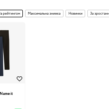
за рейтингом
максимальна знижка
Новинки
за зростан
Name it