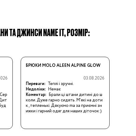
АНИ ТА ДЖИНСИ NAME IT, РОЗМІР:
БРЮКИ MOLO ALEEN ALPINE GLOW
2026
03.08.2026
Переваги:
Теплі і зручні.
Недоліки:
Немає
 Сер
Коментар:
Брали ці штани дитині до ш
 Дит
коли. Дуже гарно сидять. М'які на доти
буд
к , тепленькі. Дякуємо ma за приємні зн
ижки і гарний одяг для наших діточок:)