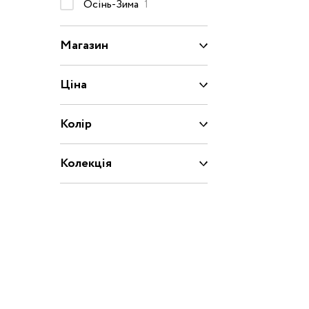
Осінь-Зима
1
Капці
Туфлі
Магазин
Взуття за розміром
Ціна
15
16
17
18
20
21
22
23
Колір
Взуття
25
26
27
28
Колекція
29
30
31
31.5
32.5
33
33.5
34
35
36
37
37.5
39
40
20/21
22/23
2