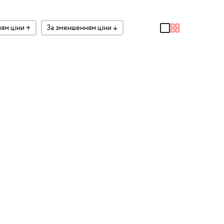
ням ціни
↑
за зменшенням ціни
↓