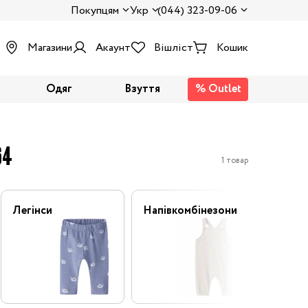
Покупцям
Укр
(044) 323-09-06
Магазини
Акаунт
Вішліст
Кошик
Одяг
Взуття
% Outlet
64
1 товар
Легінси
Напівкомбінезони
Флісов