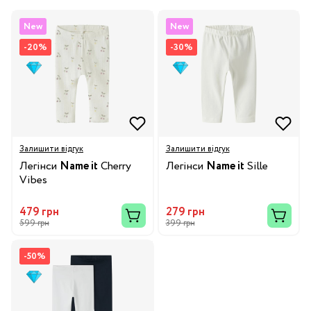
New
New
-20%
-30%
Залишити відгук
Залишити відгук
Легінси
Name it
Cherry
Легінси
Name it
Sille
Vibes
479 грн
279 грн
599 грн
399 грн
-50%