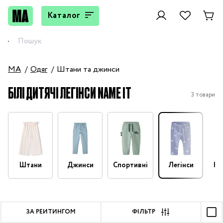
Каталог
MA
Одяг
Штани та джинси
БІЛІ ДИТЯЧІ ЛЕГІНСИ NAME IT
3 товари
Штани
Джинси
Спортивні
Легінси
На
ЗА РЕЙТИНГОМ
ФІЛЬТР