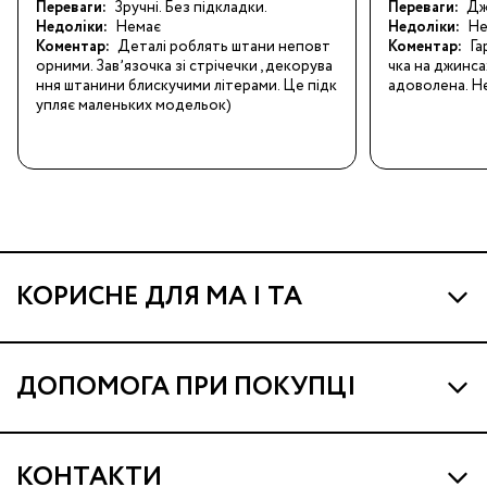
Переваги:
Зручні. Без підкладки.
Переваги:
Джи
Недоліки:
Немає
Недоліки:
Не
Коментар:
Деталі роблять штани неповт
Коментар:
Га
орними. Завʼязочка зі стрічечки , декорува
чка на джинса
ння штанини блискучими літерами. Це підк
адоволена. Не
упляє маленьких модельок)
КОРИСНЕ ДЛЯ МА І ТА
Про МА та Маминих Асистентів
ДОПОМОГА ПРИ ПОКУПЦІ
Програма Ма Кешбек
Наші магазини
Ма Клуб
КОНТАКТИ
Доставка і оплата