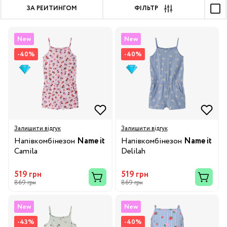
ЗА РЕЙТИНГОМ
ФІЛЬТР
New
New
-40%
-40%
Залишити відгук
Залишити відгук
Напівкомбінезон
Name it
Напівкомбінезон
Name it
Camila
Delilah
519 грн
519 грн
869 грн
869 грн
New
New
-43%
-40%