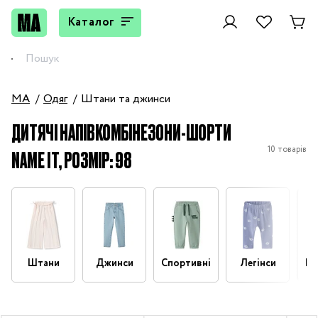
Каталог
MA
Одяг
Штани та джинси
ДИТЯЧІ НАПІВКОМБІНЕЗОНИ-ШОРТИ
10 товарів
NAME IT, РОЗМІР: 98
Штани
Джинси
Спортивні
Легінси
На