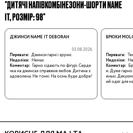
"ДИТЯЧІ НАПІВКОМБІНЕЗОНИ-ШОРТИ NAME
IT, РОЗМІР: 98"
ДЖИНСИ NAME IT DEBORAH
БРЮКИ MOLO
03.08.2026
Переваги:
Джинси гарні і зручні.
Переваги:
Теп
Недоліки:
Немає
Недоліки:
Не
Коментар:
Гарно сідають по фігурі. Серде
Коментар:
Бр
чка на джинсах справжня любов. Дитина з
и. Дуже гарно 
адоволена. Не тонкі. На осінь буде добре!
енькі. Дякуєм
ий одяг для н