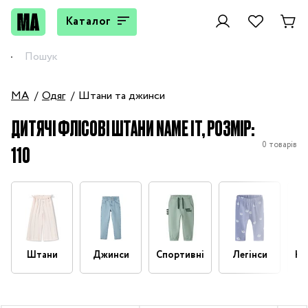
Каталог
MA
Одяг
Штани та джинси
ДИТЯЧІ ФЛІСОВІ ШТАНИ NAME IT, РОЗМІР:
0 товарів
110
Штани
Джинси
Спортивні
Легінси
На