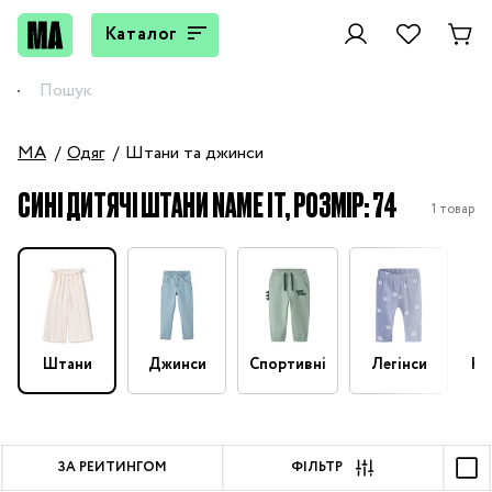
Каталог
MA
Одяг
Штани та джинси
СИНІ ДИТЯЧІ ШТАНИ NAME IT, РОЗМІР: 74
1 товар
Штани
Джинси
Спортивні
Легінси
На
ЗА РЕЙТИНГОМ
ФІЛЬТР