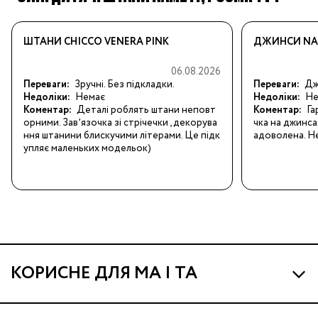
ШТАНИ CHICCO VENERA PINK
ДЖИНСИ NAM
06.08.2026
Переваги:
Зручні. Без підкладки.
Переваги:
Джи
Недоліки:
Немає
Недоліки:
Не
Коментар:
Деталі роблять штани неповт
Коментар:
Га
орними. Завʼязочка зі стрічечки , декорува
чка на джинса
ння штанини блискучими літерами. Це підк
адоволена. Не
упляє маленьких модельок)
КОРИСНЕ ДЛЯ МА І ТА
Про МА та Маминих Асистентів