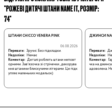
"РОЖЕВІ ДИТЯЧІ ШТАНИ NAME IT, РОЗМІР:
74"
ШТАНИ CHICCO VENERA PINK
ДЖИНСИ NAM
06.08.2026
Переваги:
Зручні. Без підкладки.
Переваги:
Джи
Недоліки:
Немає
Недоліки:
Не
Коментар:
Деталі роблять штани неповт
Коментар:
Га
орними. Завʼязочка зі стрічечки , декорува
чка на джинса
ння штанини блискучими літерами. Це підк
адоволена. Не
упляє маленьких модельок)