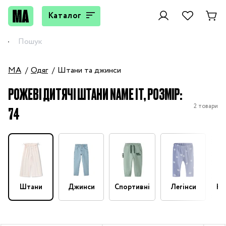
Каталог
MA
Одяг
Штани та джинси
РОЖЕВІ ДИТЯЧІ ШТАНИ NAME IT, РОЗМІР:
2 товари
74
Штани
Джинси
Спортивні
Легінси
На