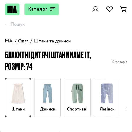
Каталог
MA
Одяг
Штани та джинси
БЛАКИТНІ ДИТЯЧІ ШТАНИ NAME IT,
0 товарів
РОЗМІР: 74
Штани
Джинси
Спортивні
Легінси
На