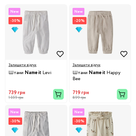
New
New
-30%
-20%
Залишити відгук
Залишити відгук
Штани
Name it
Levi
Штани
Name it
Happy
Bee
739 грн
719 грн
1 059 грн
899 грн
New
New
-30%
-30%