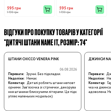
595 грн
595 грн
1 190 грн
1 190 грн
ВІДГУКИ ПРО ПОКУПКУ ТОВАРІВ У КАТЕГОРІЇ
"ДИТЯЧІ ШТАНИ NAME IT, РОЗМІР: 74"
ШТАНИ CHICCO VENERA PINK
ДЖИНСИ NAM
06.08.2026
Переваги:
Зручні. Без підкладки.
Переваги:
Джи
Недоліки:
Немає
Недоліки:
Не
Коментар:
Деталі роблять штани неповт
Коментар:
Га
орними. Завʼязочка зі стрічечки , декорува
чка на джинса
ння штанини блискучими літерами. Це підк
адоволена. Не
упляє маленьких модельок)