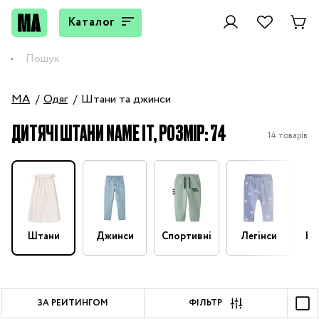
Каталог
MA
Одяг
Штани та джинси
ДИТЯЧІ ШТАНИ NAME IT, РОЗМІР: 74
14 товарів
Штани
Джинси
Спортивні
Легінси
На
ЗА РЕЙТИНГОМ
ФІЛЬТР