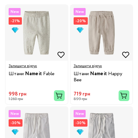
New
New
-21%
-20%
Залишити відгук
Залишити відгук
Штани
Name it
Fable
Штани
Name it
Happy
Bee
998 грн
719 грн
1 260 грн
899 грн
New
New
-30%
-30%