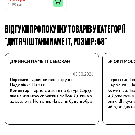
1 190 грн
ВІДГУКИ ПРО ПОКУПКУ ТОВАРІВ У КАТЕГОРІЇ
"ДИТЯЧІ ШТАНИ NAME IT, РОЗМІР: 68"
ДЖИНСИ NAME IT DEBORAH
БРЮКИ MOLO
03.08.2026
Переваги:
Джинси гарні і зручні.
Переваги:
Теп
Недоліки:
Немає
Недоліки:
Не
Коментар:
Гарно сідають по фігурі. Серде
Коментар:
Бр
чка на джинсах справжня любов. Дитина з
и. Дуже гарно 
адоволена. Не тонкі. На осінь буде добре!
енькі. Дякуєм
ий одяг для н