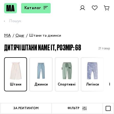
Каталог
MA
Одяг
Штани та джинси
ДИТЯЧІ ШТАНИ NAME IT, РОЗМІР: 68
21 товар
Штани
Джинси
Спортивні
Легінси
На
ЗА РЕЙТИНГОМ
ФІЛЬТР