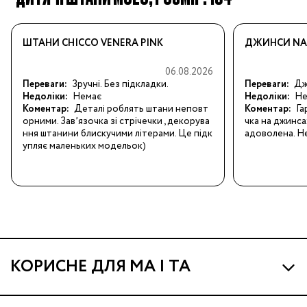
ШТАНИ CHICCO VENERA PINK
ДЖИНСИ NAM
06.08.2026
Переваги:
Зручні. Без підкладки.
Переваги:
Джи
Недоліки:
Немає
Недоліки:
Не
Коментар:
Деталі роблять штани неповт
Коментар:
Га
орними. Завʼязочка зі стрічечки , декорува
чка на джинса
ння штанини блискучими літерами. Це підк
адоволена. Не
упляє маленьких модельок)
КОРИСНЕ ДЛЯ МА І ТА
Про МА та Маминих Асистентів