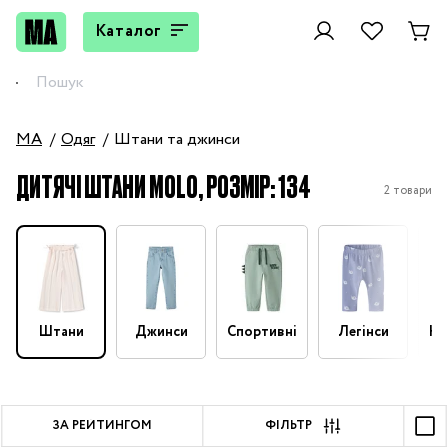
Каталог
MA
Одяг
Штани та джинси
ДИТЯЧІ ШТАНИ MOLO, РОЗМІР: 134
2 товари
Штани
Джинси
Спортивні
Легінси
На
ЗА РЕЙТИНГОМ
ФІЛЬТР