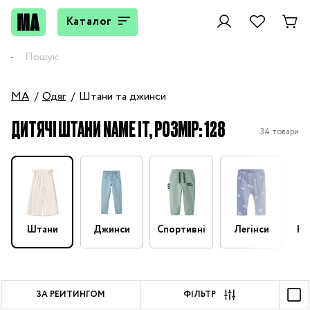
Каталог
MA
Одяг
Штани та джинси
ДИТЯЧІ ШТАНИ NAME IT, РОЗМІР: 128
34 товари
Штани
Джинси
Спортивні
Легінси
На
ЗА РЕЙТИНГОМ
ФІЛЬТР