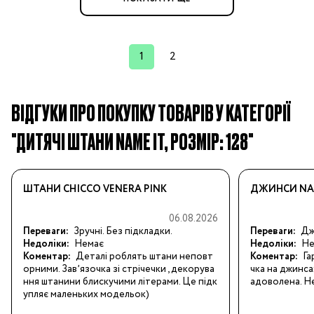
1
2
ВІДГУКИ ПРО ПОКУПКУ ТОВАРІВ У КАТЕГОРІЇ
"ДИТЯЧІ ШТАНИ NAME IT, РОЗМІР: 128"
ШТАНИ CHICCO VENERA PINK
ДЖИНСИ NAM
06.08.2026
Переваги:
Зручні. Без підкладки.
Переваги:
Джи
Недоліки:
Немає
Недоліки:
Не
Коментар:
Деталі роблять штани неповт
Коментар:
Га
орними. Завʼязочка зі стрічечки , декорува
чка на джинса
ння штанини блискучими літерами. Це підк
адоволена. Не
упляє маленьких модельок)