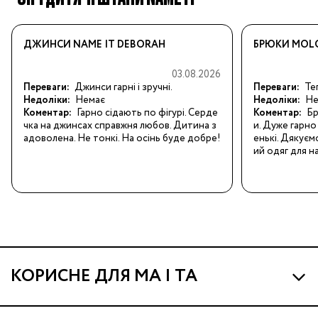
ДЖИНСИ NAME IT DEBORAH
БРЮКИ MOLO
03.08.2026
Переваги:
Джинси гарні і зручні.
Переваги:
Теп
Недоліки:
Немає
Недоліки:
Не
Коментар:
Гарно сідають по фігурі. Серде
Коментар:
Бр
чка на джинсах справжня любов. Дитина з
и. Дуже гарно 
адоволена. Не тонкі. На осінь буде добре!
енькі. Дякуєм
ий одяг для н
КОРИСНЕ ДЛЯ МА І ТА
Про МА та Маминих Асистентів