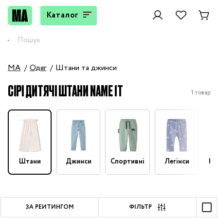
Каталог
MA
Одяг
Штани та джинси
СІРІ ДИТЯЧІ ШТАНИ NAME IT
1 товар
Штани
Джинси
Спортивні
Легінси
На
ЗА РЕЙТИНГОМ
ФІЛЬТР