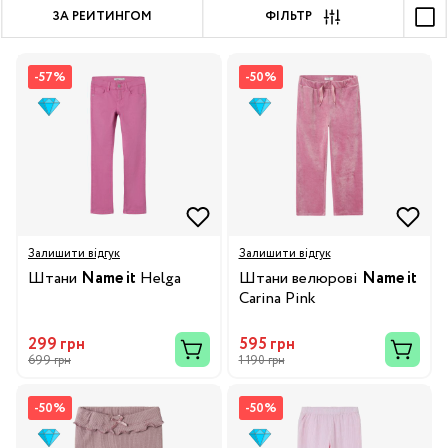
ЗА РЕЙТИНГОМ
ФІЛЬТР
-57%
-50%
Залишити відгук
Залишити відгук
Штани
Name it
Helga
Штани велюрові
Name it
Carina Pink
299 грн
595 грн
699 грн
1 190 грн
-50%
-50%