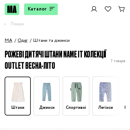
Каталог
MA
Одяг
Штани та джинси
РОЖЕВІ ДИТЯЧІ ШТАНИ NAME IT КОЛЕКЦІЇ
7 товарів
OUTLET ВЕСНА-ЛІТО
Штани
Джинси
Спортивні
Легінси
На