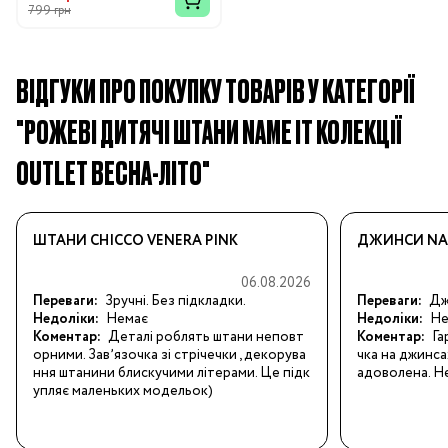
799 грн
ВІДГУКИ ПРО ПОКУПКУ ТОВАРІВ У КАТЕГОРІЇ
"РОЖЕВІ ДИТЯЧІ ШТАНИ NAME IT КОЛЕКЦІЇ
OUTLET ВЕСНА-ЛІТО"
ШТАНИ CHICCO VENERA PINK
ДЖИНСИ NAM
06.08.2026
Переваги:
Зручні. Без підкладки.
Переваги:
Джи
Недоліки:
Немає
Недоліки:
Не
Коментар:
Деталі роблять штани неповт
Коментар:
Га
орними. Завʼязочка зі стрічечки , декорува
чка на джинса
ння штанини блискучими літерами. Це підк
адоволена. Не
упляє маленьких модельок)