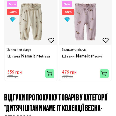
New
New
-30%
-40%
Залишити відгук
Залишити відгук
Штани
Name it
Melissa
Штани
Name it
Meow
559 грн
479 грн
799 грн
799 грн
ВІДГУКИ ПРО ПОКУПКУ ТОВАРІВ У КАТЕГОРІЇ
"ДИТЯЧІ ШТАНИ NAME IT КОЛЕКЦІЇ ВЕСНА-