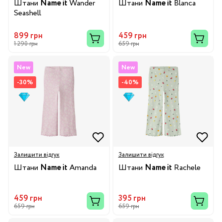
Штани
Name it
Wander
Штани
Name it
Blanca
Seashell
899 грн
459 грн
1 290 грн
659 грн
New
New
-30%
-40%
Залишити відгук
Залишити відгук
Штани
Name it
Amanda
Штани
Name it
Rachele
459 грн
395 грн
659 грн
659 грн