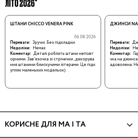
ЛІТО 2026"
ШТАНИ CHICCO VENERA PINK
ДЖИНСИ NAM
06.08.2026
Переваги:
Зручні. Без підкладки.
Переваги:
Джи
Недоліки:
Немає
Недоліки:
Не
Коментар:
Деталі роблять штани неповт
Коментар:
Га
орними. Завʼязочка зі стрічечки , декорува
чка на джинса
ння штанини блискучими літерами. Це підк
адоволена. Не
упляє маленьких модельок)
КОРИСНЕ ДЛЯ МА І ТА
Про МА та Маминих Асистентів