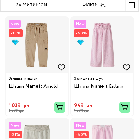
ЗА РЕЙТИНГОМ
ФІЛЬТР
New
New
-30%
-40%
Залишити відгук
Залишити відгук
Штани
Name it
Arnold
Штани
Name it
Eislinn
1 039 грн
949 грн
1 490 грн
1 590 грн
New
New
-21%
-40%