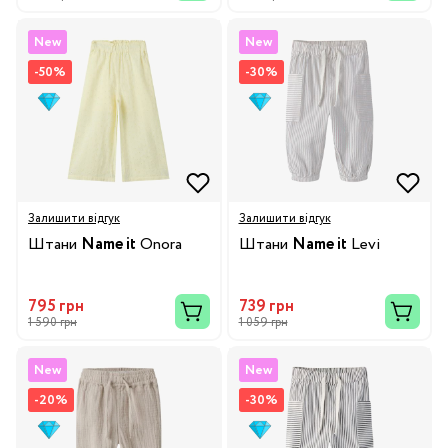
New
New
-50%
-30%
Залишити відгук
Залишити відгук
Штани
Name it
Onora
Штани
Name it
Levi
795 грн
739 грн
1 590 грн
1 059 грн
New
New
-20%
-30%