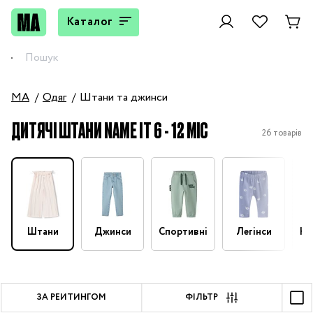
Каталог
MA
Одяг
Штани та джинси
ДИТЯЧІ ШТАНИ NAME IT 6 - 12 МІС
26 товарів
Штани
Джинси
Спортивні
Легінси
На
ЗА РЕЙТИНГОМ
ФІЛЬТР