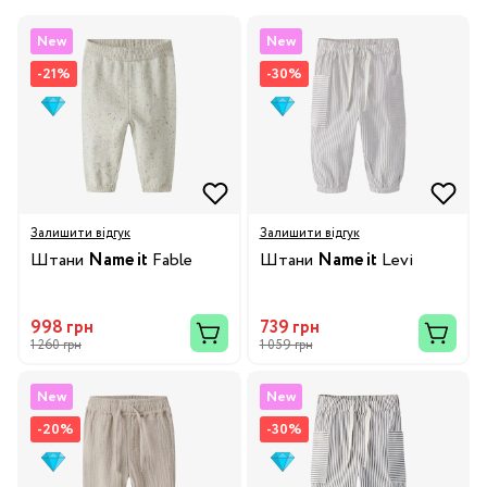
New
New
-21%
-30%
Залишити відгук
Залишити відгук
Штани
Name it
Fable
Штани
Name it
Levi
998 грн
739 грн
1 260 грн
1 059 грн
New
New
-20%
-30%