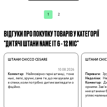
1
2
ВІДГУКИ ПРО ПОКУПКУ ТОВАРІВ У КАТЕГОРІЇ
"ДИТЯЧІ ШТАНИ NAME IT 6 - 12 МІС"
ШТАНИ CHICCO CESARE
ШТАНИ CHIC
10.08.2026
Коментар:
Неймовірно гарні штанці,  тоне
Переваги:
Зр
нькі,  легкі, зручні, саме те, що ми шукали дл
Недоліки:
Не
я спеки, коли потрібно дитині виглядати о
Коментар:
Де
фіційно.
орними. Завʼяз
ння штанини б
упляє малень