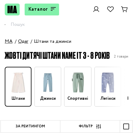
Каталог
MA
Одяг
Штани та джинси
ЖОВТІ ДИТЯЧІ ШТАНИ NAME IT 3 - 8 РОКІВ
2 товари
Штани
Джинси
Спортивні
Легінси
На
ЗА РЕЙТИНГОМ
ФІЛЬТР