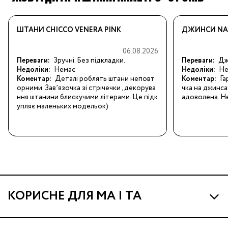
ШТАНИ CHICCO VENERA PINK
ДЖИНСИ NAM
06.08.2026
Переваги:
Зручні. Без підкладки.
Переваги:
Джи
Недоліки:
Немає
Недоліки:
Не
Коментар:
Деталі роблять штани неповт
Коментар:
Га
орними. Завʼязочка зі стрічечки , декорува
чка на джинса
ння штанини блискучими літерами. Це підк
адоволена. Не
упляє маленьких модельок)
КОРИСНЕ ДЛЯ МА І ТА
Про МА та Маминих Асистентів