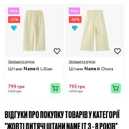
New
New
-31%
-50%
Залишити відгук
Залишити відгук
Штани
Name it
Lillian
Штани
Name it
Onora
799 грн
795 грн
1 159 грн
1 590 грн
ВІДГУКИ ПРО ПОКУПКУ ТОВАРІВ У КАТЕГОРІЇ
"ЖОВТІ ДИТЯЧІ ШТАНИ NAME IT 3 - 8 РОКІВ"