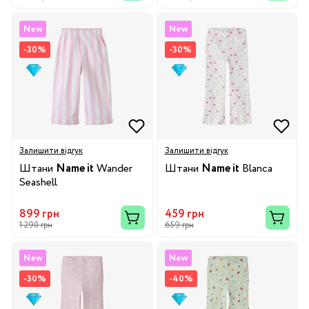
New
New
-30%
-30%
Залишити відгук
Залишити відгук
Штани
Name it
Wander
Штани
Name it
Blanca
Seashell
899 грн
459 грн
1 290 грн
659 грн
New
New
-30%
-40%