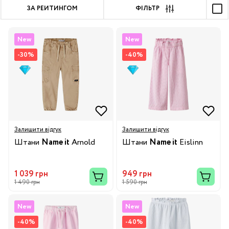
ЗА РЕЙТИНГОМ
ФІЛЬТР
New
New
-30%
-40%
Залишити відгук
Залишити відгук
Штани
Name it
Arnold
Штани
Name it
Eislinn
1 039 грн
949 грн
1 490 грн
1 590 грн
New
New
-40%
-40%