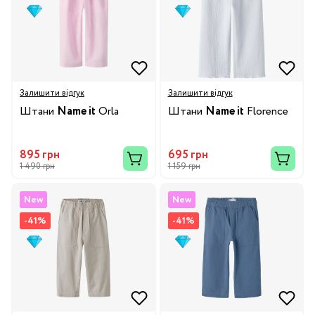
Залишити відгук
Залишити відгук
Штани
Name it
Orla
Штани
Name it
Florence
895 грн
695 грн
1 490 грн
1 159 грн
New
New
-41%
-41%