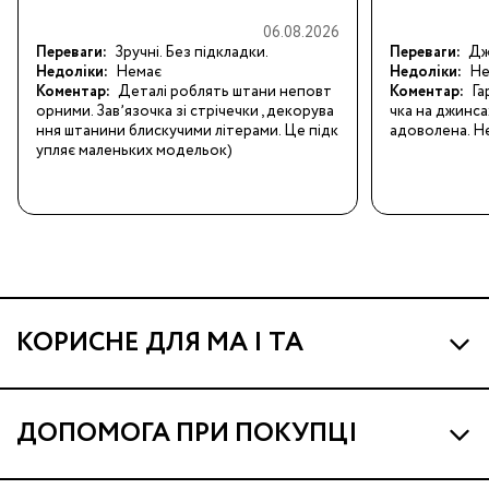
06.08.2026
Переваги:
Зручні. Без підкладки.
Переваги:
Джи
Недоліки:
Немає
Недоліки:
Не
Коментар:
Деталі роблять штани неповт
Коментар:
Га
орними. Завʼязочка зі стрічечки , декорува
чка на джинса
ння штанини блискучими літерами. Це підк
адоволена. Не
упляє маленьких модельок)
КОРИСНЕ ДЛЯ МА І ТА
Про МА та Маминих Асистентів
ДОПОМОГА ПРИ ПОКУПЦІ
Програма Ма Кешбек
Наші магазини
Ма Клуб