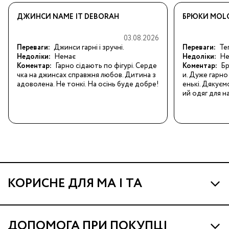
ДЖИНСИ NAME IT DEBORAH
БРЮКИ MOLO
03.08.2026
Переваги:
Джинси гарні і зручні.
Переваги:
Теп
Недоліки:
Немає
Недоліки:
Не
Коментар:
Гарно сідають по фігурі. Серде
Коментар:
Бр
чка на джинсах справжня любов. Дитина з
и. Дуже гарно 
адоволена. Не тонкі. На осінь буде добре!
енькі. Дякуєм
ий одяг для н
КОРИСНЕ ДЛЯ МА І ТА
Про МА та Маминих Асистентів
ДОПОМОГА ПРИ ПОКУПЦІ
Програма Ма Кешбек