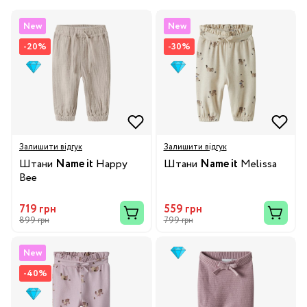
New
New
-20%
-30%
Залишити відгук
Залишити відгук
Штани
Name it
Happy
Штани
Name it
Melissa
Bee
719 грн
559 грн
899 грн
799 грн
New
-40%