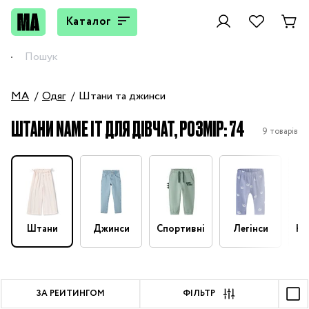
Каталог
MA
Одяг
Штани та джинси
ШТАНИ NAME IT ДЛЯ ДІВЧАТ, РОЗМІР: 74
9 товарів
Штани
Джинси
Спортивні
Легінси
На
ЗА РЕЙТИНГОМ
ФІЛЬТР