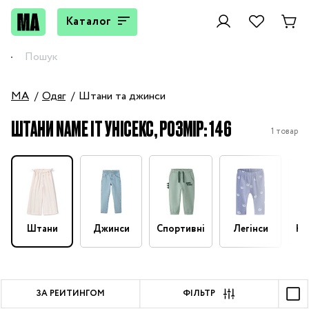
Каталог
MA
Одяг
Штани та джинси
ШТАНИ NAME IT УНІСЕКС, РОЗМІР: 146
1 товар
Штани
Джинси
Спортивні
Легінси
На
ЗА РЕЙТИНГОМ
ФІЛЬТР