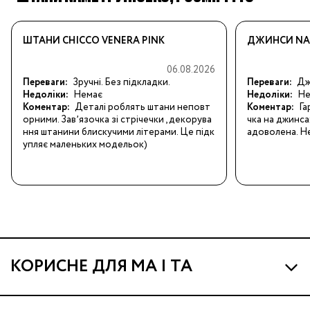
ШТАНИ CHICCO VENERA PINK
ДЖИНСИ NAM
06.08.2026
Переваги:
Зручні. Без підкладки.
Переваги:
Джи
Недоліки:
Немає
Недоліки:
Не
Коментар:
Деталі роблять штани неповт
Коментар:
Га
орними. Завʼязочка зі стрічечки , декорува
чка на джинса
ння штанини блискучими літерами. Це підк
адоволена. Не
упляє маленьких модельок)
КОРИСНЕ ДЛЯ МА І ТА
Про МА та Маминих Асистентів