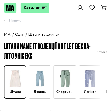
Каталог
MA
Одяг
Штани та джинси
ШТАНИ NAME IT КОЛЕКЦІЇ OUTLET ВЕСНА-
1 товар
ЛІТО УНІСЕКС
Штани
Джинси
Спортивні
Легінси
На