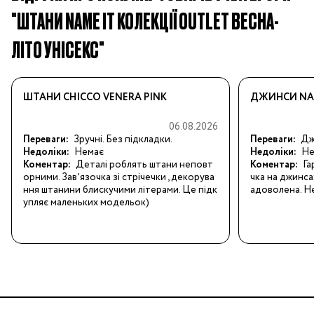
"ШТАНИ NAME IT КОЛЕКЦІЇ OUTLET ВЕСНА-
ЛІТО УНІСЕКС"
ШТАНИ CHICCO VENERA PINK
ДЖИНСИ NAM
06.08.2026
Переваги:
Зручні. Без підкладки.
Переваги:
Джи
Недоліки:
Немає
Недоліки:
Не
Коментар:
Деталі роблять штани неповт
Коментар:
Га
орними. Завʼязочка зі стрічечки , декорува
чка на джинса
ння штанини блискучими літерами. Це підк
адоволена. Не
упляє маленьких модельок)