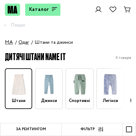
Каталог
MA
Одяг
Штани та джинси
ДИТЯЧІ ШТАНИ NAME IT
0 товарів
Штани
Джинси
Спортивні
Легінси
На
ЗА РЕЙТИНГОМ
ФІЛЬТР