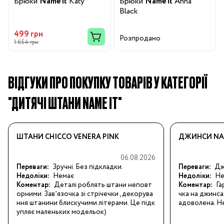
Брюки
Name it
Katy
Брюки
Name it
Anna
Black
499 грн
Розпродано
1 654 грн
ВІДГУКИ ПРО ПОКУПКУ ТОВАРІВ У КАТЕГОРІЇ
"ДИТЯЧІ ШТАНИ NAME IT"
ШТАНИ CHICCO VENERA PINK
ДЖИНСИ NAM
06.08.2026
Переваги:
Зручні. Без підкладки.
Переваги:
Джи
Недоліки:
Немає
Недоліки:
Не
Коментар:
Деталі роблять штани неповт
Коментар:
Га
орними. Завʼязочка зі стрічечки , декорува
чка на джинса
ння штанини блискучими літерами. Це підк
адоволена. Не
упляє маленьких модельок)