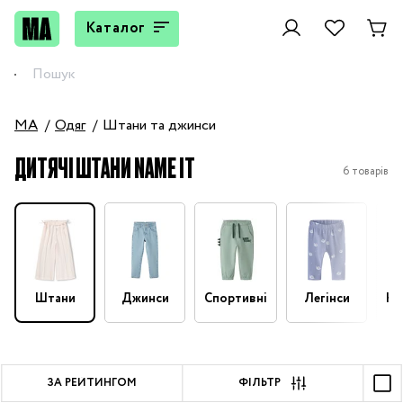
Каталог
MA
Одяг
Штани та джинси
ДИТЯЧІ ШТАНИ NAME IT
6 товарів
Штани
Джинси
Спортивні
Легінси
На
ЗА РЕЙТИНГОМ
ФІЛЬТР