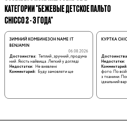
КАТЕГОРИИ "БЕЖЕВЫЕ ДЕТСКОЕ ПАЛЬТО
CHICCO 2 - 3 ГОДА"
ЗИМНИЙ КОМБИНЕЗОН NAME IT
КУРТКА CHI
BENJAMIN
06.08.2026
Достоинства:
Теплий , зручний , продума
Достоинства
ний . Якість найвища . Легкий у догляді
Недостатки:
Недостатки:
Не виявлені
Комментарий
Комментарий:
Буду замовляти ще
фото. По всій 
з тканини. По
ідеальний вар