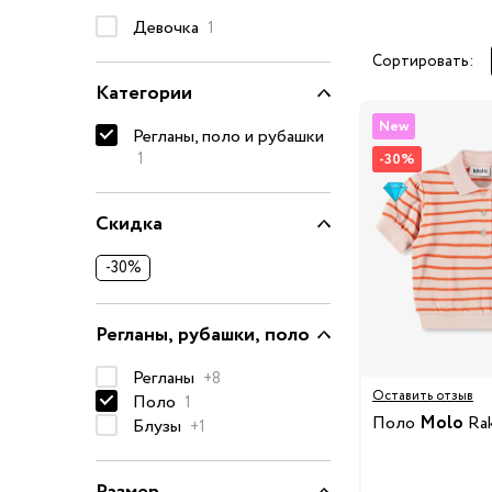
Девочка
Очки солнцезащитные
1
Пеленки
Сортировать:
Категории
Пижамы и халаты
Платья и юбки
New
Регланы, поло и рубашки
Термобелье
1
-30%
Одежда
Полотенца и накидки
Скидка
Регланы, поло и рубаш
Рюкзаки и сумки
-30%
Футболки и майки
Шапки, шарфы, перчатк
Регланы, рубашки, поло
Шорты
Регланы
+8
Аксессуары
Оставить отзыв
Поло
1
Одежда по размер
Поло
Molo
Rak
Блузы
+1
50-68 см