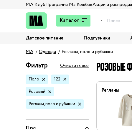
МА Клуб
Программа Ма Кешбэк
Акции и распрода
Каталог
Детское питание
Подгузники
Подарки
MA
Одежда
Регланы, поло и рубашки
Брюки и джинсы
Верхняя одежда
РОЗОВЫЕ Ф
Фильтр
Очистить все
Жакеты и пиджаки
Поло
122
Кардиганы и пуловеры
Колготы и носки
Регланы
Розовый
Комбинезоны,
Регланы, поло и рубашки
комплекты, боди
Костюмы
Купальники и плавки
Пол
Нижнее белье