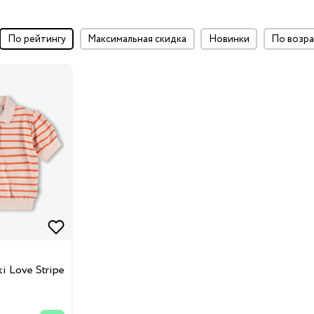
по рейтингу
максимальная скидка
Новинки
по воз
ки
и
у
i Love Stripe