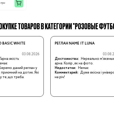
 грн
КУПКЕ ТОВАРОВ В КАТЕГОРИИ "РОЗОВЫЕ ФУТБО
Бренды:
O BASIC WHITE
РЕГЛАН NAME IT LUNA
03.08.2026
03.08.
Гарна якість
Достоинства:
Нереально м'якенька
емає
арна. Колір , як на фото.
Беремо даний реглан у
Недостатки:
Немає
 приємний на дотик. Які
Комментарий:
Дуже якісна і універ
у те, що треба.
на річ!