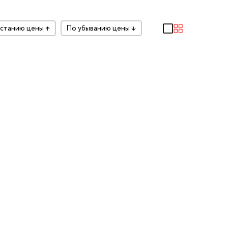
растанию цены
↑
по убыванию цены
↓