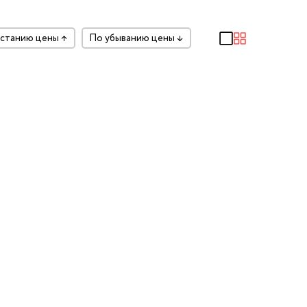
растанию цены
↑
по убыванию цены
↓