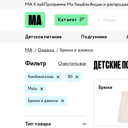
МА Клуб
Программа Ма Кешбэк
Акции и распрода
Каталог
Детское питание
Подгузники
Подарки
MA
Одежда
Брюки и джинсы
Брюки и джинсы
Верхняя одежда
ДЕТСКИЕ П
Фильтр
Очистить все
Жакеты и пиджаки
Комбинезоны
80
Кардиганы и пуловеры
Колготы и носки
Брюки
Molo
Комбинезоны,
Брюки и джинсы
комплекты, боди
Костюмы
Купальники и плавки
Тип товара
Нижнее белье