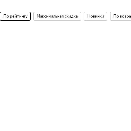
по рейтингу
максимальная скидка
Новинки
по воз
ки
и
у