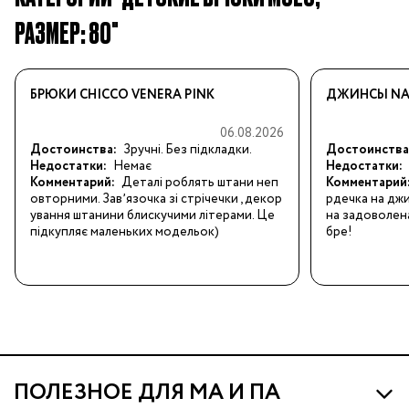
РАЗМЕР: 80"
БРЮКИ CHICCO VENERA PINK
ДЖИНСЫ NA
06.08.2026
Достоинства:
Зручні. Без підкладки.
Достоинства
Недостатки:
Немає
Недостатки:
Комментарий:
Деталі роблять штани неп
Комментарий
овторними. Завʼязочка зі стрічечки , декор
рдечка на дж
ування штанини блискучими літерами. Це 
на задоволена
підкупляє маленьких модельок)
бре!
ПОЛЕЗНОЕ ДЛЯ МА И ПА