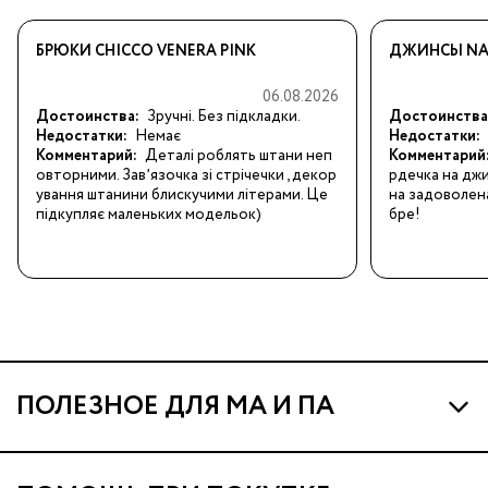
БРЮКИ CHICCO VENERA PINK
ДЖИНСЫ NA
06.08.2026
Достоинства:
Зручні. Без підкладки.
Достоинства
Недостатки:
Немає
Недостатки:
Комментарий:
Деталі роблять штани неп
Комментарий
овторними. Завʼязочка зі стрічечки , декор
рдечка на дж
ування штанини блискучими літерами. Це 
на задоволена
підкупляє маленьких модельок)
бре!
ПОЛЕЗНОЕ ДЛЯ МА И ПА
Про МА и Маминых Ассистентов