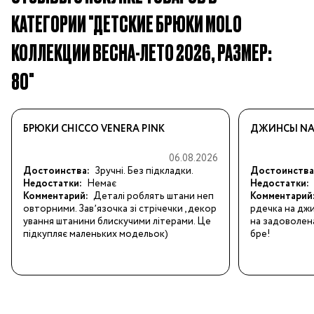
КАТЕГОРИИ "ДЕТСКИЕ БРЮКИ MOLO
КОЛЛЕКЦИИ ВЕСНА-ЛЕТО 2026, РАЗМЕР:
80"
БРЮКИ CHICCO VENERA PINK
ДЖИНСЫ NA
06.08.2026
Достоинства:
Зручні. Без підкладки.
Достоинства
Недостатки:
Немає
Недостатки:
Комментарий:
Деталі роблять штани неп
Комментарий
овторними. Завʼязочка зі стрічечки , декор
рдечка на дж
ування штанини блискучими літерами. Це 
на задоволена
підкупляє маленьких модельок)
бре!