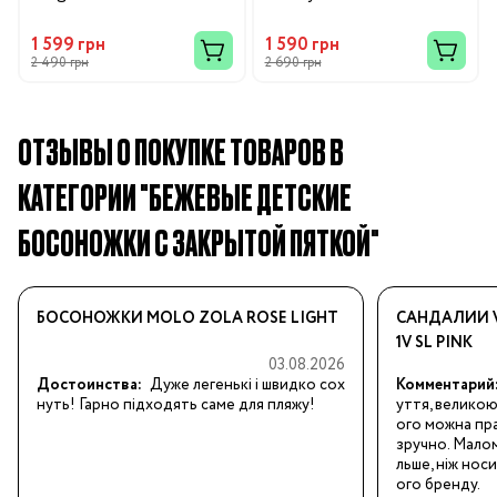
1 599 грн
1 590 грн
2 490 грн
2 690 грн
ОТЗЫВЫ О ПОКУПКЕ ТОВАРОВ В
КАТЕГОРИИ "БЕЖЕВЫЕ ДЕТСКИЕ
БОСОНОЖКИ С ЗАКРЫТОЙ ПЯТКОЙ"
БОСОНОЖКИ MOLO ZOLA ROSE LIGHT
САНДАЛИИ V
1V SL PINK
03.08.2026
Достоинства:
Дуже легенькі і швидко сох
Комментарий
нуть! Гарно підходять саме для пляжу!
уття, великою
ого можна пра
зручно. Малом
льше, ніж нос
ого бренду.